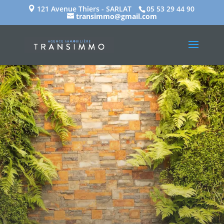
121 Avenue Thiers - SARLAT
05 53 29 44 90
transimmo@gmail.com