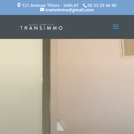
121 Avenue Thiers - SARLAT
05 53 29 44 90
transimmo@gmail.com