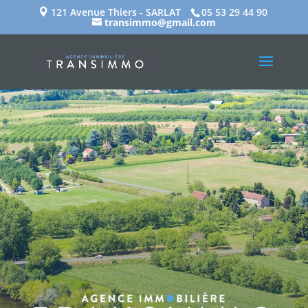
121 Avenue Thiers - SARLAT
05 53 29 44 90
transimmo@gmail.com