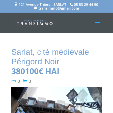
121 Avenue Thiers - SARLAT
05 53 29 44 90
transimmo@gmail.com
Sarlat, cité médiévale
Périgord Noir
380100€ HAI
3
3