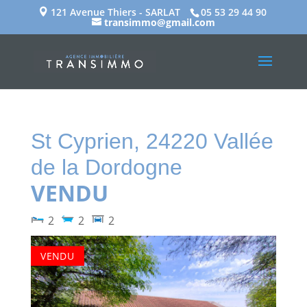
121 Avenue Thiers - SARLAT
05 53 29 44 90
transimmo@gmail.com
St Cyprien, 24220
Vallée
de la Dordogne
VENDU
2
2
2
VENDU