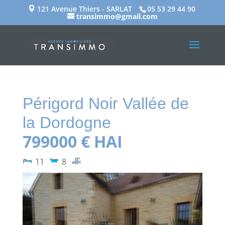
121 Avenue Thiers - SARLAT
05 53 29 44 90
transimmo@gmail.com
Périgord Noir
Vallée de
la Dordogne
799000 € HAI
11
8