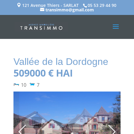
121 Avenue Thiers - SARLAT
05 53 29 44 90
transimmo@gmail.com
Vallée de la Dordogne
509000 € HAI
10
7