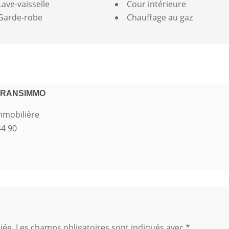
Lave-vaisselle
Cour intérieure
Garde-robe
Chauffage au gaz
TRANSIMMO
mmobilière
44 90
iée.
Les champs obligatoires sont indiqués avec
*