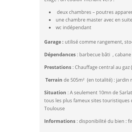
deux chambres – poutres appare
une chambre master avec en suite 
wc indépendant
Garage :
utilisé comme rangement, stock
Dépendances
: barbecue bâti , cabane
Prestations
: Chauffage central au gaz 
Terrain
de 505m² (en totalité) : jardin 
Situation
: A seulement 10mn de Sarla
tous les plus fameux sites touristiques
Toulouse
Informations
: disponibilité du bien :