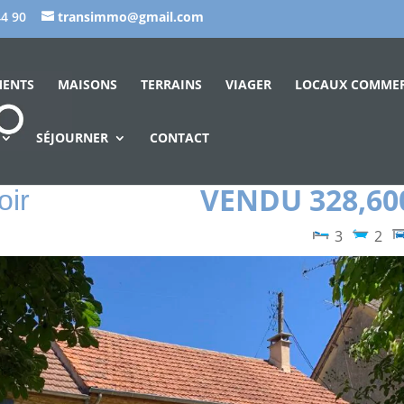
44 90
transimmo@gmail.com
MENTS
MAISONS
TERRAINS
VIAGER
LOCAUX COMME
SÉJOURNER
CONTACT
VENDU 328,60
oir
3
2