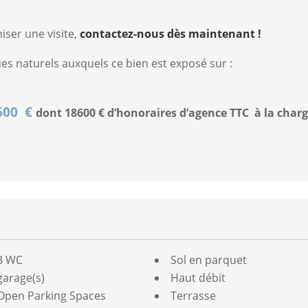
iser une visite,
contactez-nous dès maintenant !
ues naturels auxquels ce bien est exposé sur :
8600 €
dont 18600
€ d’honoraires d’agence TTC à la char
3 WC
Sol en parquet
garage(s)
Haut débit
Open Parking Spaces
Terrasse